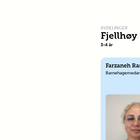
AVDELINGER
Fjellhøy
3
-
4
år
Farzaneh Ra
Barnehagemedar