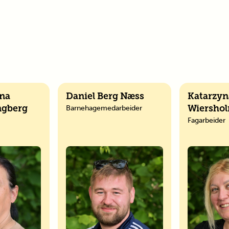
ina
Daniel Berg Næss
Katarzyn
Barnehagemedarbeider
ngberg
Wiersho
Fagarbeider