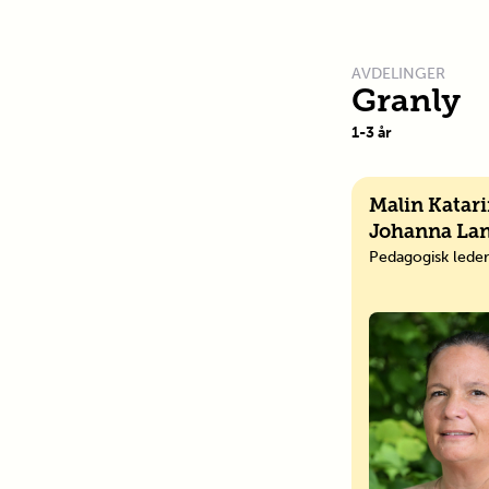
AVDELINGER
Granly
1
-
3
år
Malin Katar
Johanna La
Pedagogisk leder