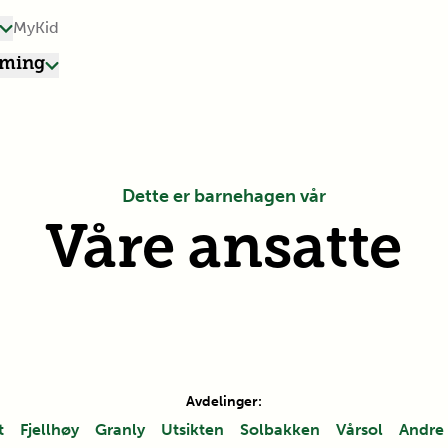
MyKid
rming
Dette er barnehagen vår
Våre ansatte
Avdelinger:
t
Fjellhøy
Granly
Utsikten
Solbakken
Vårsol
Andre 