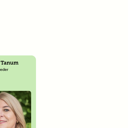
d Tanum
leder