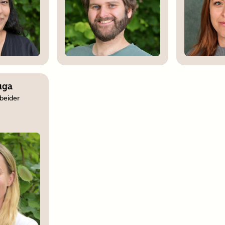
uga
beider