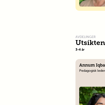
AVDELINGER
Utsikte
3
-
4
år
Annum Iqba
Pedagogisk leder