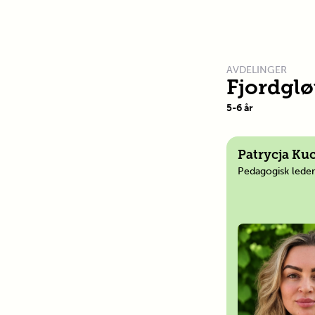
AVDELINGER
Fjordglø
5
-
6
år
Patrycja Ku
Pedagogisk leder