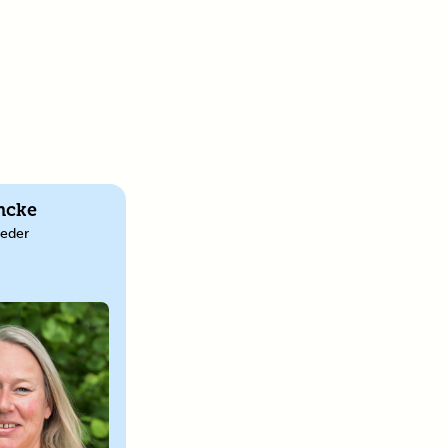
ncke
leder