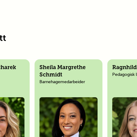
tt
charek
Sheila Margrethe
Ragnhil
Pedagogisk 
Schmidt
Barnehagemedarbeider