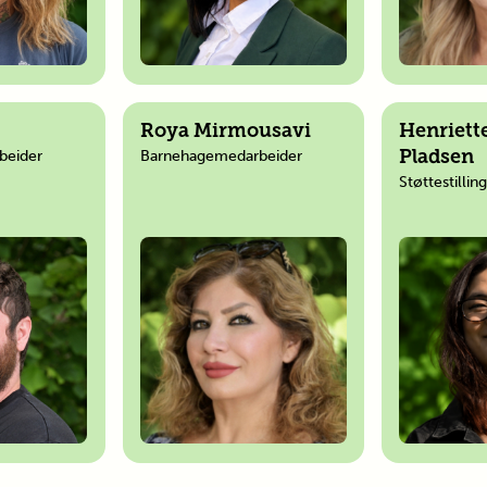
Roya Mirmousavi
Henriett
beider
Barnehagemedarbeider
Pladsen
Støttestillin