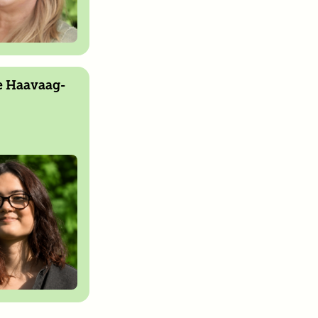
e Haavaag-
g